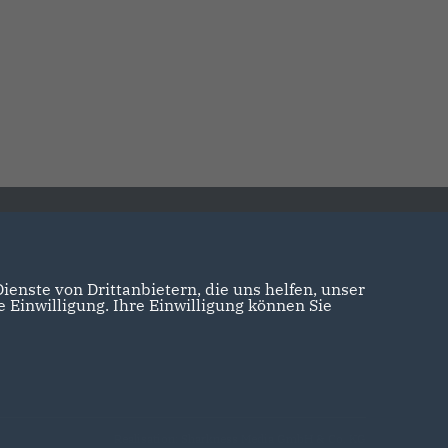
enste von Drittanbietern, die uns helfen, unser
Einwilligung. Ihre Einwilligung können Sie
Realisation: Sharkness Media GmbH & Co. KG