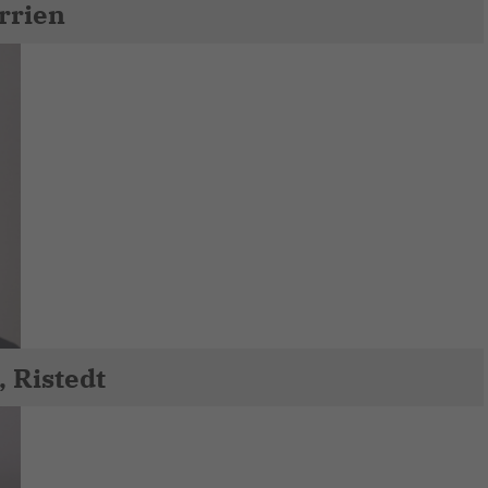
rrien
 Ristedt