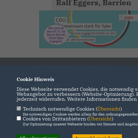
Ralf Eggers, Barrien
Homepage des CDU-Stadtverbands Syke
Cookie Hinweis
Diese Webseite verwendet Cookies, die notwendig si
Webangebot zu verbessern (Website-Optmierung). Fü
jederzeit widerrufen. Weitere Informationen finden
Technisch notwendige Cookies (
Übersicht
)
IMPRESSUM
DATENSCHUTZ
KONTAKT
Die notwendigen Cookies werden allein für den ordnungsgemäßen 
Cookies von Drittanbietern (
Übersicht
)
Zur Optimierung unserer Webseite binden wir Dienste und Angebot
@2026 CDU-Stadtverband Syke