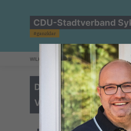
CDU-Stadtverband Sy
#ganzklar
WILKEN HARTJE
KOMMUNALWAHL 2026
Das sind unsere und 
Vertreterinnnen und -