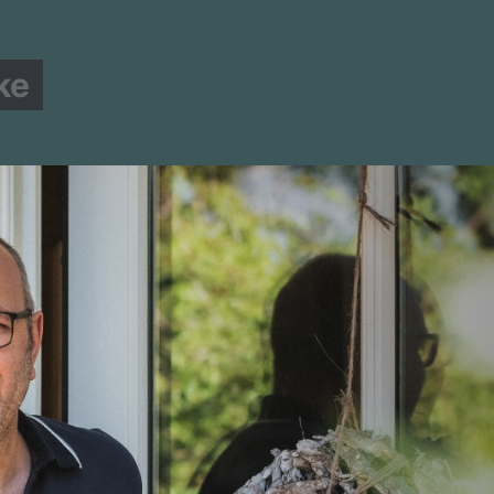
ke
MITGLIED WERDEN!
STADTVERBAND
MANDATE
Ihre neuen und alten CDU-
Vertreter im Rat der Stadt Syk