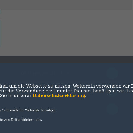
CDU-Kreisverband Diepholz
nd, um die Webseite zu nutzen. Weiterhin verwenden wir Di
r die Verwendung bestimmter Dienste, benötigen wir Ihre 
CDU in Niedersachsen
 Sie in unserer
Datenschutzerklärung
.
CDU Deutschland
Gebrauch der Webseite benötigt.
e von Drittanbietern ein.